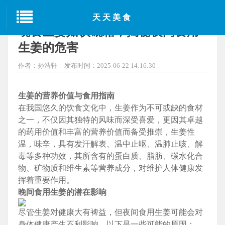
当前位置：
首页
>
中国美食
> 正文
天天美食
晚食生姜如饮砒霜，揭秘夜间食用
生姜的危害
作者：孙浩轩
发布时间：2025-06-22 14:16:30
生姜的营养价值与食用指南
在我国悠久的饮食文化中，生姜作为不可或缺的食材
之一，不仅因其独特的风味而深受喜爱，更因其卓越
的药用价值和丰富的营养价值而备受推崇，生姜性
温，味辛，具有发汗解表、温中止呕、温肺止咳、解
毒等多种功效，其所含有的蛋白质、脂肪、碳水化合
物、矿物质和维生素等营养成分，对维护人体健康发
挥着重要作用。
晚间食用生姜的潜在影响
尽管生姜对健康大有裨益，但夜间食用生姜可能会对
身体健康产生不利影响，以下是一些可能的原因：