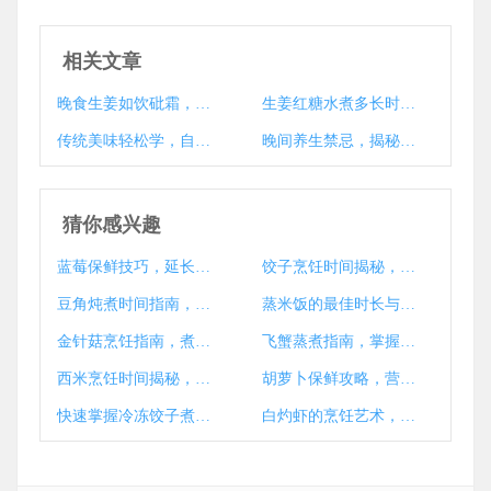
相关文章
晚食生姜如饮砒霜，揭秘夜间食用生姜的危害
生姜红糖水煮多长时间最养生？揭秘制作秘籍
传统美味轻松学，自制嫩生姜腌制法
晚间养生禁忌，揭秘为何晚上不宜食用生姜
猜你感兴趣
蓝莓保鲜技巧，延长新鲜期的小窍门大揭秘
饺子烹饪时间揭秘，如何煮出完美口感
豆角炖煮时间指南，健康美味一锅成
蒸米饭的最佳时长与技巧揭秘
金针菇烹饪指南，煮多久才能熟？技巧与注意事项大揭秘
飞蟹蒸煮指南，掌握时间解锁鲜美蟹肉之道
西米烹饪时间揭秘，西米要煮多久？
胡萝卜保鲜攻略，营养持久，储存时长大揭秘
快速掌握冷冻饺子煮法，美味秘诀大公开！
白灼虾的烹饪艺术，掌握时间与技巧，尽享美食之乐