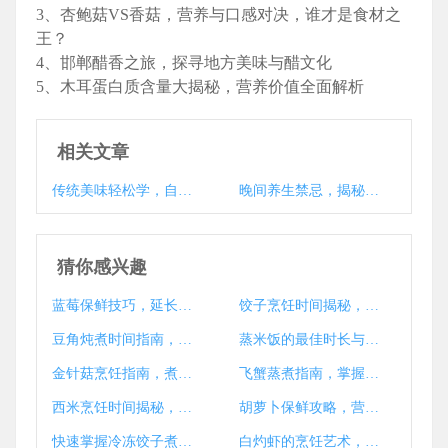
3、杏鲍菇VS香菇，营养与口感对决，谁才是食材之
王？
4、邯郸醋香之旅，探寻地方美味与醋文化
5、木耳蛋白质含量大揭秘，营养价值全面解析
相关文章
传统美味轻松学，自制嫩生姜腌制法
晚间养生禁忌，揭秘为何晚上不宜食用生姜
猜你感兴趣
蓝莓保鲜技巧，延长新鲜期的小窍门大揭秘
饺子烹饪时间揭秘，如何煮出完美口感
豆角炖煮时间指南，健康美味一锅成
蒸米饭的最佳时长与技巧揭秘
金针菇烹饪指南，煮多久才能熟？技巧与注意事项大揭秘
飞蟹蒸煮指南，掌握时间解锁鲜美蟹肉之道
西米烹饪时间揭秘，西米要煮多久？
胡萝卜保鲜攻略，营养持久，储存时长大揭秘
快速掌握冷冻饺子煮法，美味秘诀大公开！
白灼虾的烹饪艺术，掌握时间与技巧，尽享美食之乐