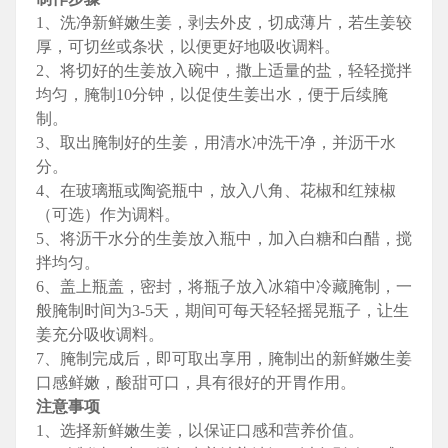
1、洗净新鲜嫩生姜，剥去外皮，切成薄片，若生姜较
厚，可切丝或条状，以便更好地吸收调料。
2、将切好的生姜放入碗中，撒上适量的盐，轻轻搅拌
均匀，腌制10分钟，以促使生姜出水，便于后续腌
制。
3、取出腌制好的生姜，用清水冲洗干净，并沥干水
分。
4、在玻璃瓶或陶瓷瓶中，放入八角、花椒和红辣椒
（可选）作为调料。
5、将沥干水分的生姜放入瓶中，加入白糖和白醋，搅
拌均匀。
6、盖上瓶盖，密封，将瓶子放入冰箱中冷藏腌制，一
般腌制时间为3-5天，期间可每天轻轻摇晃瓶子，让生
姜充分吸收调料。
7、腌制完成后，即可取出享用，腌制出的新鲜嫩生姜
口感鲜嫩，酸甜可口，具有很好的开胃作用。
注意事项
1、选择新鲜嫩生姜，以保证口感和营养价值。