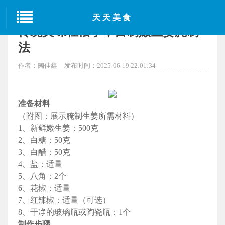
当前位置：
首页
>
西安美食
> 正文
天天美食
传统美味轻松学，自制嫩生姜腌制
法
作者：陶佳鑫
发布时间：2025-06-19 22:01:34
准备材料
（附图：展示腌制生姜所需材料）
1、新鲜嫩生姜：500克
2、白糖：50克
3、白醋：50克
4、盐：适量
5、八角：2个
6、花椒：适量
7、红辣椒：适量（可选）
8、干净的玻璃瓶或陶瓷瓶：1个
制作步骤