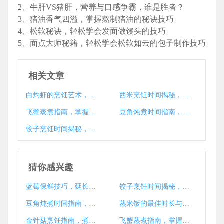
2、牛肝VS猪肝，营养与口感争霸，谁是胜者？
3、猪油香气四溢，掌握熬制猪油的秘诀技巧
4、松软秘诀，轻松学会发面做馒头的技巧
5、面点大师秘籍，轻松学会松软如云的包子制作技巧
相关文章
白灼虾的烹饪艺术，掌握时间与技巧，尽享美食之乐
西米烹饪时间揭秘，西米要煮多久？
飞蟹蒸煮指南，掌握时间解锁鲜美蟹肉之道
豆角炖煮时间指南，健康美味一锅成
饺子烹饪时间揭秘，如何煮出完美口感
猜你感兴趣
蓝莓保鲜技巧，延长新鲜期的小窍门大揭秘
饺子烹饪时间揭秘，如何煮出完美口感
豆角炖煮时间指南，健康美味一锅成
蒸米饭的最佳时长与技巧揭秘
金针菇烹饪指南，煮多久才能熟？技巧与注意事项大揭秘
飞蟹蒸煮指南，掌握时间解锁鲜美蟹肉之道