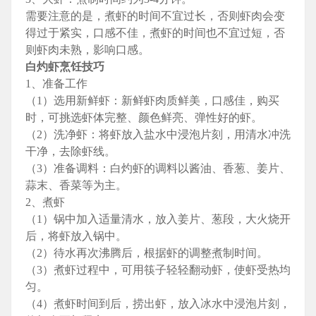
需要注意的是，煮虾的时间不宜过长，否则虾肉会变
得过于紧实，口感不佳，煮虾的时间也不宜过短，否
则虾肉未熟，影响口感。
白灼虾烹饪技巧
1、准备工作
（1）选用新鲜虾：新鲜虾肉质鲜美，口感佳，购买
时，可挑选虾体完整、颜色鲜亮、弹性好的虾。
（2）洗净虾：将虾放入盐水中浸泡片刻，用清水冲洗
干净，去除虾线。
（3）准备调料：白灼虾的调料以酱油、香葱、姜片、
蒜末、香菜等为主。
2、煮虾
（1）锅中加入适量清水，放入姜片、葱段，大火烧开
后，将虾放入锅中。
（2）待水再次沸腾后，根据虾的调整煮制时间。
（3）煮虾过程中，可用筷子轻轻翻动虾，使虾受热均
匀。
（4）煮虾时间到后，捞出虾，放入冰水中浸泡片刻，