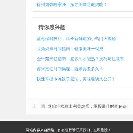
徐州烙馍哪家强，探寻美味之谜揭晓！
猜你感兴趣
蓝莓保鲜技巧，延长新鲜期的小窍门大揭秘
豆角炖煮时间指南，健康美味一锅成
金针菇烹饪指南，煮多久才能熟？技巧与注意事项大揭秘
西米烹饪时间揭秘，西米要煮多久？
快速掌握冷冻饺子煮法，美味秘诀大公开！
上一篇:
蒸箱轻松蒸出完美鸡蛋，掌握最佳时间秘诀
网站内容来自网络，如有侵权请联系我们，立即删除！