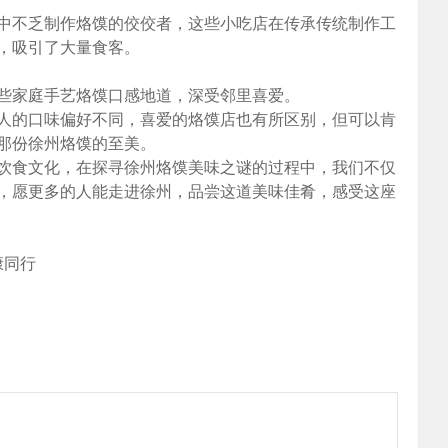
中不乏制作烙馍的佼佼者，这些小吃店在传承传统制作工
，吸引了大量食客。
些家庭手艺烙馍口感地道，深受邻里喜爱。
人的口味偏好不同，喜爱的烙馍店也有所区别，但可以肯
那份徐州烙馍的至美。
饮食文化，在探寻徐州烙馍美味之谜的过程中，我们不仅
，愿更多的人能走进徐州，品尝这道美味佳肴，感受这座
康同行