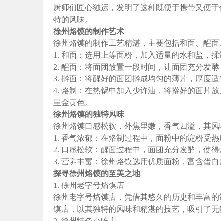
厨师们匠心独运，发明了这种既便于携带又便于
特的风味。
徐州烙馍的制作艺术
徐州烙馍的制作工艺精湛，主要包括和面、醒面
1. 和面：选用上等面粉，加入适量的水和盐，
2. 醒面：将面团放置一段时间，让面团充分发
3. 擀面：将醒好的面团擀成均匀的薄片，厚度适
4. 烙制：在热锅中加入少许油，将擀好的面片
呈金黄色。
徐州烙馍的独特风味
徐州烙馍口感松软，外焦里嫩，香气四溢，其风
1. 香气浓郁：在烙制过程中，面粉中的淀粉受
2. 口感松软：醒面过程中，面团充分发酵，使
3. 营养丰富：徐州烙馍选用优质面粉，富含蛋
探寻徐州烙馍的至美之地
1. 徐州老字号烙馍店
徐州老字号烙馍店，凭借其悠久的历史和丰富的
馍店，以其独特的风味和精湛的技艺，吸引了无
2. 徐州特色小吃店