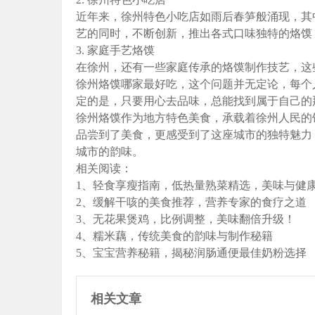
近年来，徐州特色小吃店如雨后春笋般涌现，其
艺的同时，不断创新，推出各式口味独特的烙馍
3. 家庭手艺烙馍
在徐州，还有一些家庭传承的烙馍制作技艺，这
徐州烙馍哪家最好吃，这个问题并无定论，每个
定的是，只要用心去品味，总能找到属于自己的
徐州烙馍作为地方特色美食，承载着徐州人民的
品尝到了美食，更感受到了这座城市的独特魅力
城市的韵味。
相关阅读：
1、轻食享瘦指南，低热量熟菜精选，美味与健
2、缓解干咳的美食推荐，营养专家的食疗之道
3、无花果煲鸡，比例调整，美味翻倍升级！
4、糯米藕，传统美食的韵味与制作秘籍
5、宝宝营养秘籍，揭秘润肠通便最佳奶粉选择
相关文章