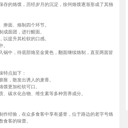
保存的烙馍，历经岁月的沉淀，徐州烙馍逐渐形成了其独
、擀面、烙制四个环节。
揉制成面团，进行醒面。
酵，以提升其松软的口感。
中。
放入锅中，待底部烙至金黄色，翻面继续烙制，直至两面皆
味特点如下：
热膨胀，散发出诱人的麦香。
得烙馍更加松软可口。
白质、碳水化合物、维生素等多种营养成分。
制作经验，在众多食客中享有盛誉，位于路边的老字号烙
数食客的味蕾。