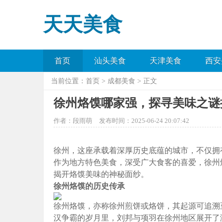
天天美食
首页
汕头美食
天津美食
西安
当前位置：
首页
>
成都美食
> 正文
徐州烙馍哪家强，探寻美味之谜
作者：段雨萌
发布时间：2025-06-24 20:07:42
徐州，这座承载着深厚历史底蕴的城市，不仅拥
作为地方特色美食，深受广大食客的喜爱，徐州
揭开烙馍美味的神秘面纱。
徐州烙馍的历史传承
徐州烙馍，亦称徐州煎饼或烙饼，其起源可追溯
汉争霸的岁月里，刘邦与项羽在徐州地区展开了