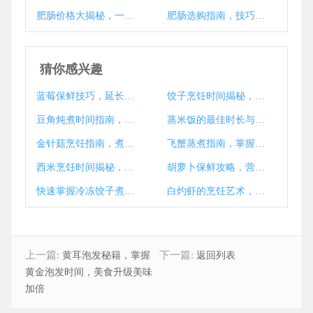
肥肠价格大揭秘，一探究竟肥肠行情
肥肠选购指南，技巧与注意事项解析
猜你感兴趣
蓝莓保鲜技巧，延长新鲜期的小窍门大揭秘
饺子烹饪时间揭秘，如何煮出完美口感
豆角炖煮时间指南，健康美味一锅成
蒸米饭的最佳时长与技巧揭秘
金针菇烹饪指南，煮多久才能熟？技巧与注意事项大揭秘
飞蟹蒸煮指南，掌握时间解锁鲜美蟹肉之道
西米烹饪时间揭秘，西米要煮多久？
胡萝卜保鲜攻略，营养持久，储存时长大揭秘
快速掌握冷冻饺子煮法，美味秘诀大公开！
白灼虾的烹饪艺术，掌握时间与技巧，尽享美食之乐
上一篇:
下一篇:
黄耳泡发秘籍，掌握
返回列表
黄金泡发时间，美食升级美味
加倍