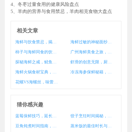
4、冬枣过量食用的健康风险盘点
5、羊肉的营养与食用禁忌，羊肉相克食物大盘点
相关文章
海鲜与饮食禁忌，揭秘不宜同食的食物清单
海鲜过敏的神秘面纱，揭秘成因与预防措施
柿子与海鲜同食的饮食搭配禁忌及安全食用时间揭秘
广州海鲜美食之旅，发现美食之都的海鲜宝藏
探秘海鲜之咸，鱿鱼为何如此咸？
虾滑的创意无限，厨房中的海鲜艺术之旅
海鲜火锅食材宝典，打造完美味蕾之旅
冷冻海参保鲜秘籍，揭秘海鲜珍品的超长保质期
花螺VS海螺丝，味蕾对决，谁才是海鲜王者？
猜你感兴趣
蓝莓保鲜技巧，延长新鲜期的小窍门大揭秘
饺子烹饪时间揭秘，如何煮出完美口感
豆角炖煮时间指南，健康美味一锅成
蒸米饭的最佳时长与技巧揭秘