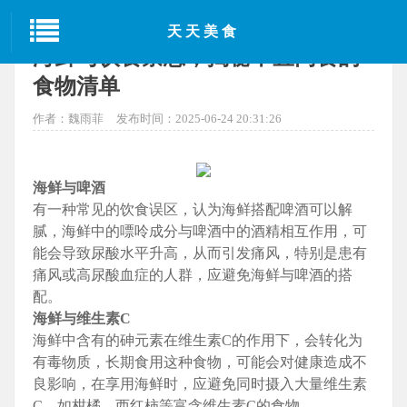
当前位置：
首页
>
中国美食
> 正文
天天美食
海鲜与饮食禁忌，揭秘不宜同食的
食物清单
作者：魏雨菲
发布时间：2025-06-24 20:31:26
海鲜与啤酒
有一种常见的饮食误区，认为海鲜搭配啤酒可以解
腻，海鲜中的嘌呤成分与啤酒中的酒精相互作用，可
能会导致尿酸水平升高，从而引发痛风，特别是患有
痛风或高尿酸血症的人群，应避免海鲜与啤酒的搭
配。
海鲜与维生素C
海鲜中含有的砷元素在维生素C的作用下，会转化为
有毒物质，长期食用这种食物，可能会对健康造成不
良影响，在享用海鲜时，应避免同时摄入大量维生素
C，如柑橘、西红柿等富含维生素C的食物。