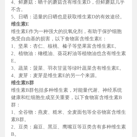
4、鲜蘑菇：晒干的蘑菇含有维生素D，但鲜蘑菇几乎
不含。
5、日晒：适量的日晒也是获取维生素D的有效途径。
维生素E
维生素E作为一种强大的抗氧化剂，有助于保护细胞
免受自由基的损害，以下食物富含维生素E：
1、坚果：杏仁、核桃、榛子等坚果富含维生素E。
2、植物油：橄榄油、葵花籽油等植物油也含有维生素
E。
3、蔬菜：菠菜、羽衣甘蓝等绿叶蔬菜含有维生素E。
4、麦芽：麦芽是维生素E的另一个来源。
维生素B群
维生素B群包括多种维生素，对能量代谢、神经系统
健康和红细胞生成至关重要，以下食物富含维生素B
群：
1、全谷物：燕麦、糙米、全麦面包等全谷物富含维生
素B群。
2、豆类：扁豆、黑豆、鹰嘴豆等豆类含有多种维生素
B。