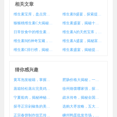
相关文章
维生素宝库，盘点营养与健康共舞的食物清单
维生素B盛宴，探索提升活力的美食清单
猕猴桃维生素C大揭秘，一果含多少维C？
维生素盛宴，揭秘十大富含维生素的健康食材
日常饮食中的维生素宝库，提升健康的小秘密
维生素A的天然宝库，揭秘富含维生素A的食物宝藏
维生素B的神奇宝藏，揭秘富含维生素B的食物清单
维生素A盛宴，揭秘富含维生素A的天然食物宝藏
维生素C排行榜，揭秘高含量食物，助你每日轻松达标！
维生素盛宴，揭秘提升健康活力的食物宝藏
猜你感兴趣
黄耳泡发秘籍，掌握黄金泡发时间，美食升级美味加倍
肥肠价格大揭秘，一探究竟肥肠行情
蒸箱轻松蒸出完美鸡蛋，掌握最佳时间秘诀
徐州烙馍哪家强，探寻美味之谜揭晓！
宁夏烩肉，揭秘神秘肉品背后的风味传奇
卤水传奇，揭秘全国最有名的卤水之地
探寻正宗剁椒鱼的美味足迹
选购大枣攻略，五大法则助你选好大枣
正宗春饼制作技艺传承学堂推荐
嵊州鸭蛋批发市场，物美价廉鸭蛋采购指南