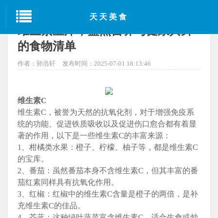
当前位置：
首页
>
汕头美食
> 正文
天天美食
维生素宝库，盘点营养与健康共舞
的食物清单
作者：孙浩轩
发布时间：2025-07-01 18:13:46
维生素C
维生素C，被誉为天然的抗氧化剂，对于增强免疫系
统的功能、促进铁质吸收以及促进伤口愈合都有着显
著的作用，以下是一些维生素C的丰富来源：
1、柑橘类水果：橙子、柠檬、柚子等，都是维生素C
的宝库。
2、番茄：虽然番茄本身不含维生素C，但其丰富的番
茄红素同样具有抗氧化作用。
3、红椒：红椒中的维生素C含量是橙子的两倍，是补
充维生素C的佳品。
4、芥蓝：这种绿叶蔬菜富含维生素C，适合生食或炒