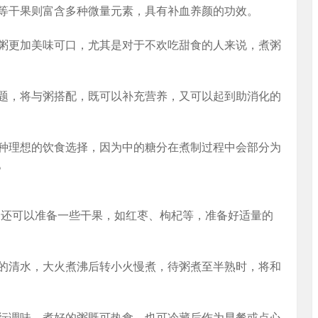
等干果则富含多种微量元素，具有补血养颜的功效。
粥更加美味可口，尤其是对于不欢吃甜食的人来说，煮粥
题，将与粥搭配，既可以补充营养，又可以起到助消化的
种理想的饮食选择，因为中的糖分在煮制过程中会部分为
。
，还可以准备一些干果，如红枣、枸杞等，准备好适量的
的清水，大火煮沸后转小火慢煮，待粥煮至半熟时，将和
行调味，煮好的粥既可热食，也可冷藏后作为早餐或点心