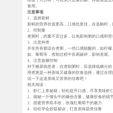
食用。
注意事项
1、选择新鲜
新鲜的营养价值更高，口感也更佳，在选购时，
2、控制量
煮粥时，的量不宜过多，以免影响粥的口感和营养
3、注意种类
并非所有都适合煮粥，一些口感较酸的，如柠檬
如、葡萄等，煮制过程中容易破碎，影响美观。
4、注意血糖控制
对于糖尿病患者，在煮制粥时，应选择低糖分的
用煮粥是一种美味又健康的饮食选择，通过合理
试一下这道美味又营养的佳肴吧！
相关阅读：
1、虾仁上浆秘籍，轻松提升口感，尽享美味虾
2、揭秘一斤馒头中的糠份含量，健康饮食的细
3、甜蜜营养双丰收，玫瑰红葡萄干的魅力
4、轻松学会炒菇秘诀，打造美味菇类佳肴